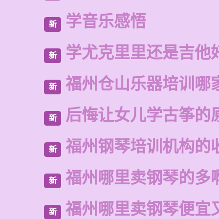
学音乐感悟
新
学尤克里里还是吉他
新
福州仓山乐器培训哪
新
后悔让女儿学古筝的
新
福州钢琴培训机构的
新
福州哪里卖钢琴的多
新
福州哪里卖钢琴便宜
新