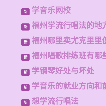
学音乐网校
新
福州学流行唱法的地
新
福州哪里卖尤克里里
新
福州唱歌排练班有哪
新
学钢琴好处与坏处
新
学音乐的就业方向和
新
想学流行唱法
新