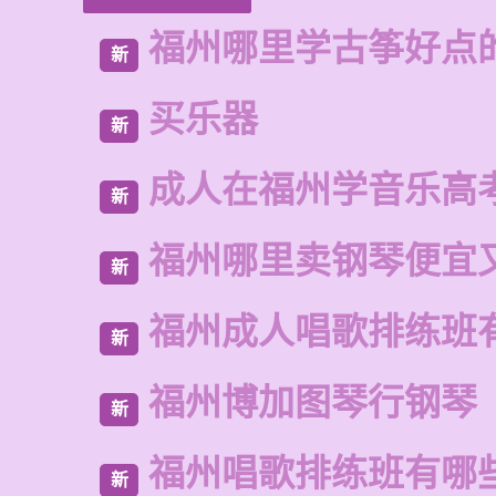
福州哪里学古筝好点
新
买乐器
新
成人在福州学音乐高
新
福州哪里卖钢琴便宜
新
福州成人唱歌排练班
新
福州博加图琴行钢琴
新
福州唱歌排练班有哪
新