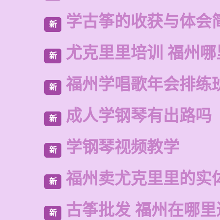
学古筝的收获与体会
新
尤克里里培训 福州哪
新
福州学唱歌年会排练
新
成人学钢琴有出路吗
新
学钢琴视频教学
新
福州卖尤克里里的实
新
古筝批发 福州在哪里
新