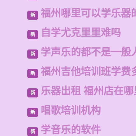
福州哪里可以学乐器
新
自学尤克里里难吗
新
学声乐的都不是一般
新
福州吉他培训班学费
新
乐器出租 福州店在哪
新
唱歌培训机构
新
学音乐的软件
新