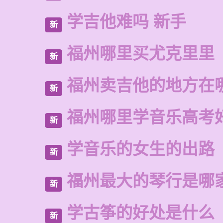
学吉他难吗 新手
新
福州哪里买尤克里里
新
福州卖吉他的地方在
新
福州哪里学音乐高考
新
学音乐的女生的出路
新
福州最大的琴行是哪
新
学古筝的好处是什么
新