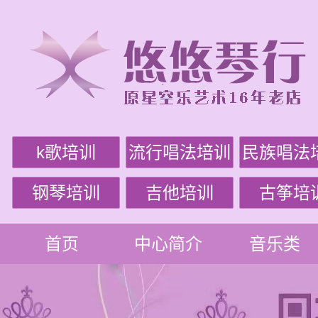
k歌培训
流行唱法培训
民族唱法
钢琴培训
吉他培训
古筝培
首页
中心简介
音乐类