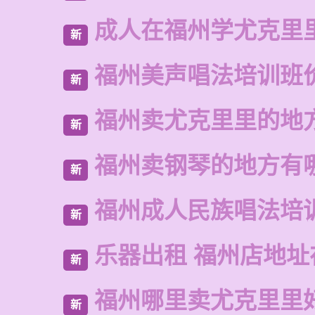
成人在福州学尤克里
新
福州美声唱法培训班
新
福州卖尤克里里的地
新
福州卖钢琴的地方有
新
福州成人民族唱法培
新
乐器出租 福州店地址
新
福州哪里卖尤克里里
新