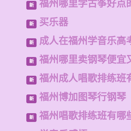
福州哪里学古筝好点
新
买乐器
新
成人在福州学音乐高
新
福州哪里卖钢琴便宜
新
福州成人唱歌排练班
新
福州博加图琴行钢琴
新
福州唱歌排练班有哪
新