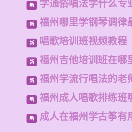
学通俗唱法学什么专
新
福州哪里学钢琴调律
新
唱歌培训班视频教程
新
福州吉他培训班在哪
新
福州学流行唱法的老
新
福州成人唱歌排练班
新
成人在福州学古筝有
新