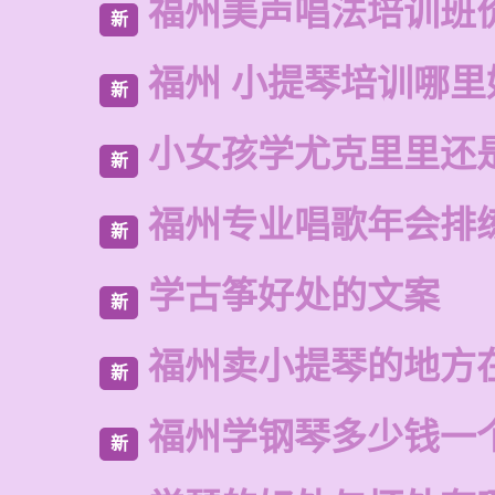
福州美声唱法培训班
新
福州 小提琴培训哪里
新
小女孩学尤克里里还
新
福州专业唱歌年会排
新
学古筝好处的文案
新
福州卖小提琴的地方
新
福州学钢琴多少钱一
新