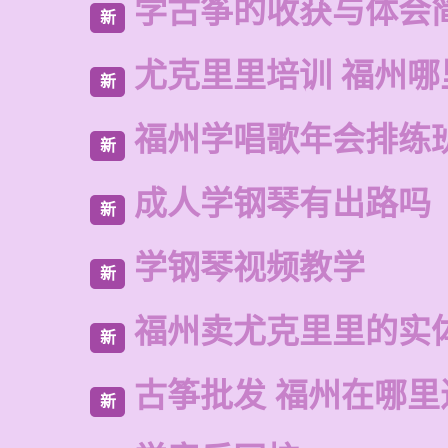
学古筝的收获与体会
新
尤克里里培训 福州哪
新
福州学唱歌年会排练
新
成人学钢琴有出路吗
新
学钢琴视频教学
新
福州卖尤克里里的实
新
古筝批发 福州在哪里
新