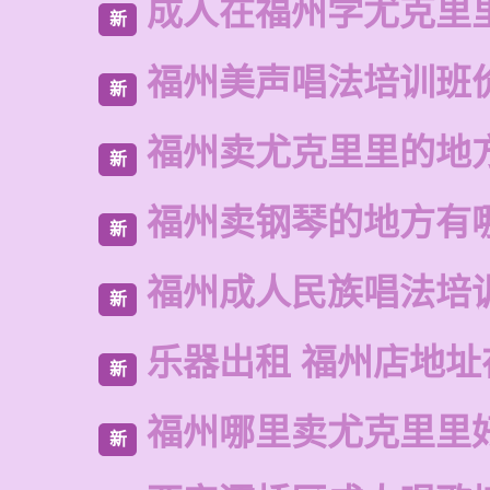
成人在福州学尤克里
新
福州美声唱法培训班
新
福州卖尤克里里的地
新
福州卖钢琴的地方有
新
福州成人民族唱法培
新
乐器出租 福州店地址
新
福州哪里卖尤克里里
新