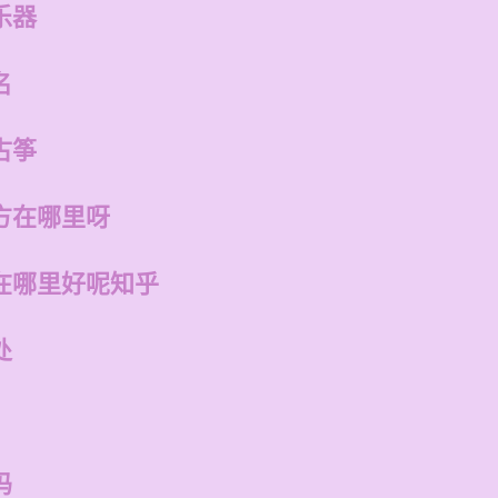
乐器
名
古筝
方在哪里呀
在哪里好呢知乎
处
吗