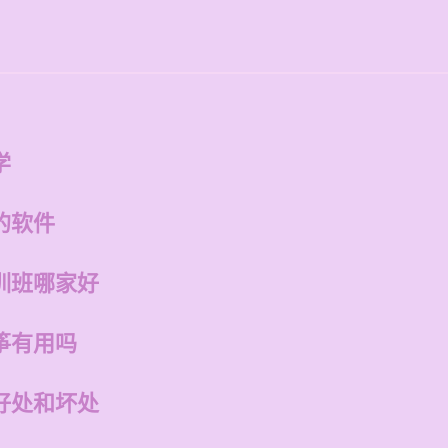
学
的软件
训班哪家好
筝有用吗
好处和坏处