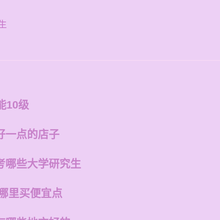
生
能10级
好一点的店子
考哪些大学研究生
在哪里买便宜点