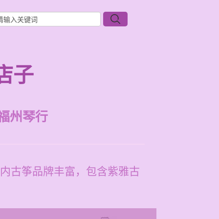
店子
福州琴行
内古筝品牌丰富，包含紫雅古