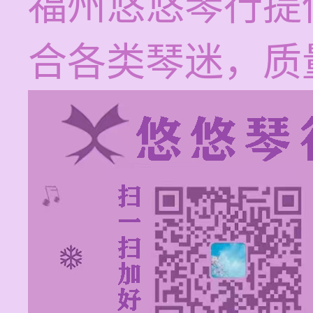
福州悠悠琴行提
合各类琴迷，质